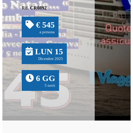
Rif.
CR0892
€ 545
a persona
LUN 15
Dicembre 2025
6 GG
5 notti