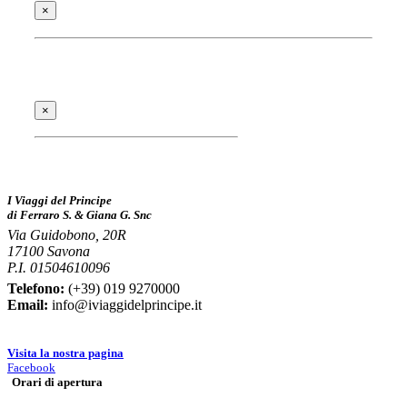
×
×
I Viaggi del Principe
di Ferraro S. & Giana G. Snc
Via Guidobono, 20R
17100 Savona
P.I. 01504610096
Telefono:
(+39) 019 9270000
Email:
info@iviaggidelprincipe.it
Visita la nostra pagina
Facebook
Orari di apertura